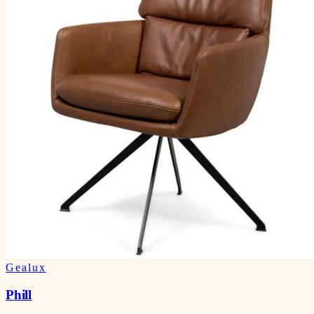
Gealux
Phill