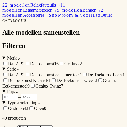
22 modellen
Relaxfauteuils
→
11
modellen
Eetkamerstoelen
→
5 modellen
Banken
→
2
modellen
Accessoires
→
Showroom & voorraad
Outlet
→
CATALOGUS
Alle modellen samenstellen
Filteren
Merk
⌄
Dat Zit!
2
De Toekomst
16
Gealux
22
Serie
⌄
Dat Zit!
2
De Toekomst eetkamerstoel
1
De Toekomst Feelz
1
De Toekomst Klassiek
1
De Toekomst Twice
13
Gealux
Eetkamerstoel
9
Gealux Twinz
7
Prijs
⌄
–
Type armleuning
⌄
Gesloten
33
Open
9
40
producten