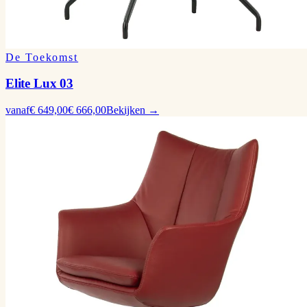
De Toekomst
Elite Lux 03
vanaf
€ 649,00
€ 666,00
Bekijken →