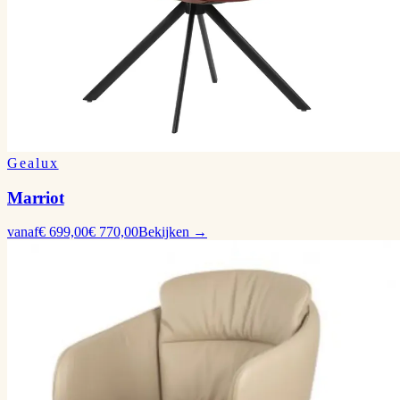
Gealux
Marriot
vanaf
€ 699,00
€ 770,00
Bekijken →