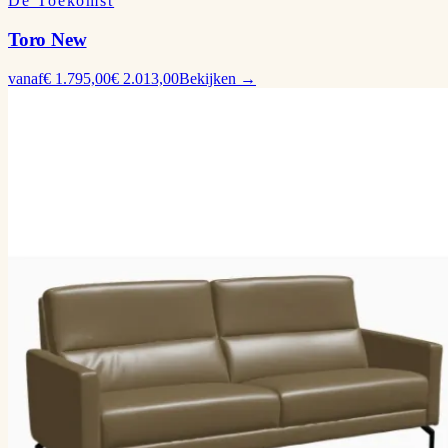
De Toekomst
Toro New
vanaf
€ 1.795,00
€ 2.013,00
Bekijken →