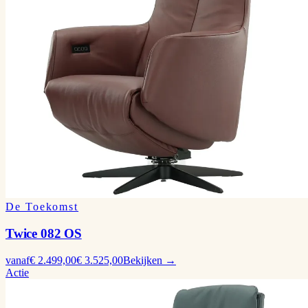
De Toekomst
Twice 082 OS
vanaf
€ 2.499,00
€ 3.525,00
Bekijken →
Actie