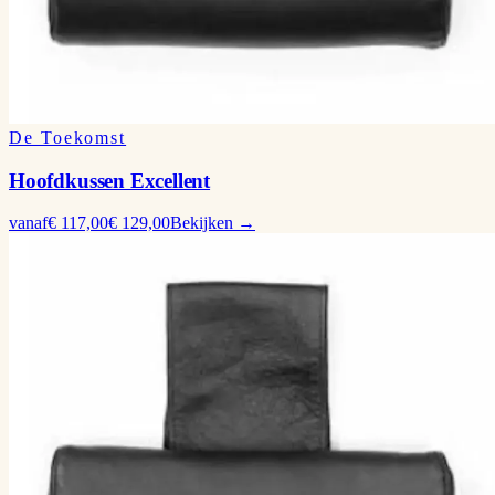
De Toekomst
Hoofdkussen Excellent
vanaf
€ 117,00
€ 129,00
Bekijken →