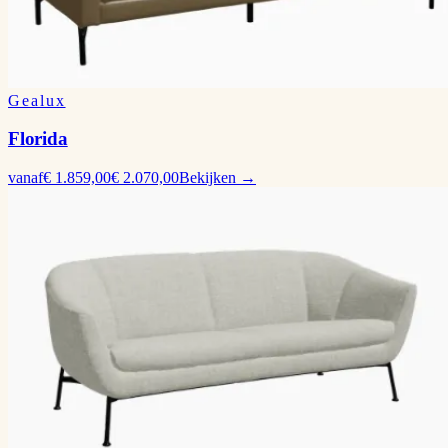
Gealux
Florida
vanaf
€ 1.859,00
€ 2.070,00
Bekijken →