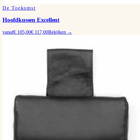
De Toekomst
Hoofdkussen Excellent
vanaf
€ 105,00
€ 117,00
Bekijken →