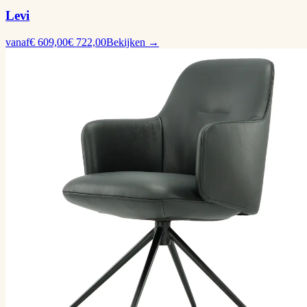
Levi
vanaf
€ 609,00
€ 722,00
Bekijken →