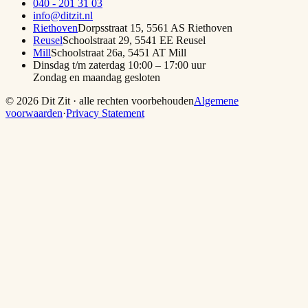
040 - 201 31 03
info@ditzit.nl
Riethoven
Dorpsstraat 15
,
5561 AS
Riethoven
Reusel
Schoolstraat 29
,
5541 EE
Reusel
Mill
Schoolstraat 26a
,
5451 AT
Mill
Dinsdag t/m zaterdag 10:00 – 17:00 uur
Zondag en maandag gesloten
©
2026
Dit Zit · alle rechten voorbehouden
Algemene
voorwaarden
·
Privacy Statement