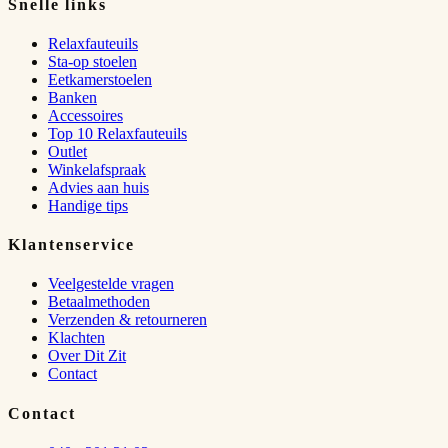
Snelle links
Relaxfauteuils
Sta-op stoelen
Eetkamerstoelen
Banken
Accessoires
Top 10 Relaxfauteuils
Outlet
Winkelafspraak
Advies aan huis
Handige tips
Klantenservice
Veelgestelde vragen
Betaalmethoden
Verzenden & retourneren
Klachten
Over Dit Zit
Contact
Contact