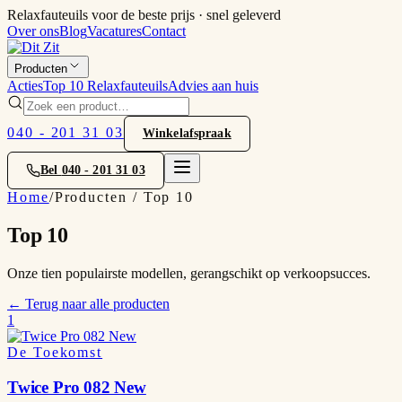
Relaxfauteuils voor de beste prijs · snel geleverd
Over ons
Blog
Vacatures
Contact
Producten
Acties
Top 10 Relaxfauteuils
Advies aan huis
040 - 201 31 03
Winkelafspraak
Bel
040 - 201 31 03
Home
/
Producten / Top 10
Top 10
Onze tien populairste modellen, gerangschikt op verkoopsucces.
← Terug naar alle producten
1
De Toekomst
Twice Pro 082 New