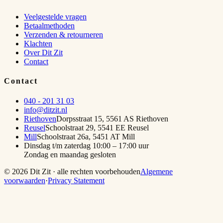
Veelgestelde vragen
Betaalmethoden
Verzenden & retourneren
Klachten
Over Dit Zit
Contact
Contact
040 - 201 31 03
info@ditzit.nl
Riethoven
Dorpsstraat 15
,
5561 AS
Riethoven
Reusel
Schoolstraat 29
,
5541 EE
Reusel
Mill
Schoolstraat 26a
,
5451 AT
Mill
Dinsdag t/m zaterdag 10:00 – 17:00 uur
Zondag en maandag gesloten
©
2026
Dit Zit · alle rechten voorbehouden
Algemene
voorwaarden
·
Privacy Statement