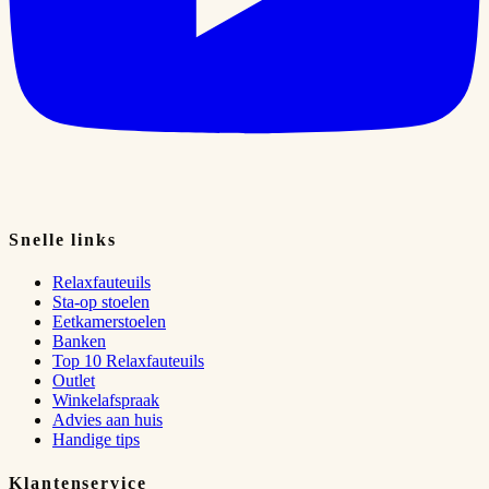
Snelle links
Relaxfauteuils
Sta-op stoelen
Eetkamerstoelen
Banken
Top 10 Relaxfauteuils
Outlet
Winkelafspraak
Advies aan huis
Handige tips
Klantenservice