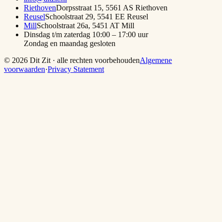
Riethoven
Dorpsstraat 15
,
5561 AS
Riethoven
Reusel
Schoolstraat 29
,
5541 EE
Reusel
Mill
Schoolstraat 26a
,
5451 AT
Mill
Dinsdag t/m zaterdag 10:00 – 17:00 uur
Zondag en maandag gesloten
©
2026
Dit Zit · alle rechten voorbehouden
Algemene
voorwaarden
·
Privacy Statement